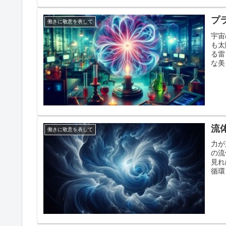
プ
働きに敬意を表して
宇宙
も太
る雷
な美
流
働きに敬意を表して
力が
の流
見れ
循環