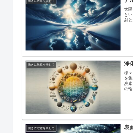
ア
働きに敬意を表して
太陽
とい
射と
浄
働きに敬意を表して
様々
を集
炭素
の輪
表
働きに敬意を表して