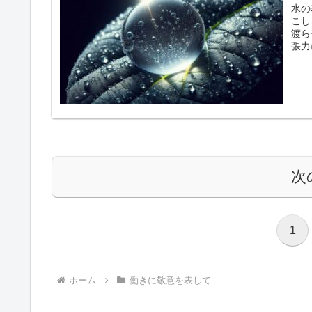
水の
こし
渡ら
張力
次
1
ホーム
働きに敬意を表して