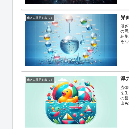
界
働きに敬意を表して
混ざ
の両
細胞
を活
浮
働きに敬意を表して
流体
を生
の営
山も