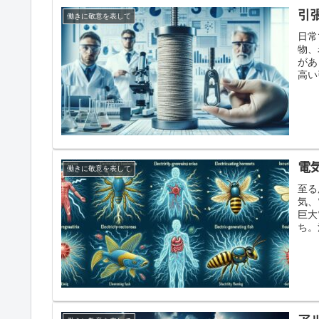
引
働きに敬意を表して
日常
物、
があ
高い
電
働きに敬意を表して
至る
気、
巨大
ち。