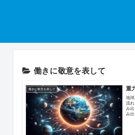
働きに敬意を表して
重
働きに敬意を表して
地球
流れ
み出
み出