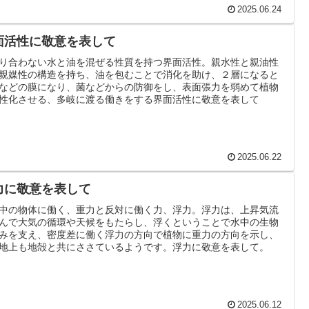
2025.06.24
面活性に敬意を表して
り合わない水と油を混ぜる性質を持つ界面活性。親水性と親油性
親媒性の構造を持ち、油を包むことで消化を助け、２層になると
などの膜になり、菌などからの防御をし、表面張力を弱めて植物
性化させる、多岐に渡る働きをする界面活性に敬意を表して
2025.06.22
力に敬意を表して
中の物体に働く、重力と反対に働く力、浮力。浮力は、上昇気流
んで大気の循環や天候をもたらし、浮くということで水中の生物
みを支え、密度差に働く浮力の方向で植物に重力の方向を示し、
地上も地殻と共にささているようです。浮力に敬意を表して。
2025.06.12