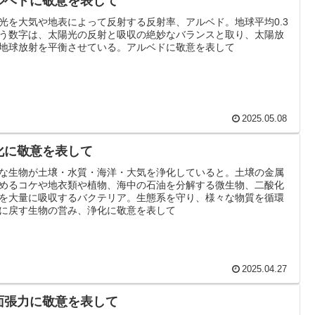
ルベドに敬意を表して
光を大気や地表によって反射する反射率、アルベド。地球平均0.3
う数字は、太陽光の反射と吸収の絶妙なバランスと取り、太陽放
地球放射を平衡させている。アルベドに敬意を表して
2025.05.08
化に敬意を表して
な生物が土壌・水質・海洋・大気を浄化していると。土壌の金属
めるコケや地衣類や植物、海中の石油を分解する微生物、二酸化
を大量に吸収するバクテリア。生態系を守り、様々な物質を循環
に戻す生物の営み、浄化に敬意を表して
2025.04.27
面張力に敬意を表して