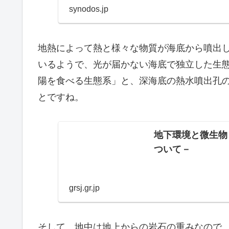
「地球...
synodos.jp
地熱によって熱と様々な物質が海底から噴出
いるようで、光が届かない海底で独立した生
陽を食べる生態系」と、深海底の熱水噴出孔
とですね。
地下環境と微生物
ついて－
grsj.gr.jp
そして、地中は地上からの岩石の重みなので