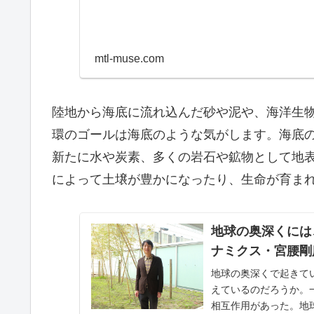
mtl-muse.com
陸地から海底に流れ込んだ砂や泥や、海洋生
環のゴールは海底のような気がします。海底
新たに水や炭素、多くの岩石や鉱物として地
によって土壌が豊かになったり、生命が育ま
地球の奥深くには
ナミクス・宮腰剛広
地球の奥深くで起きて
えているのだろうか。
相互作用があった。地