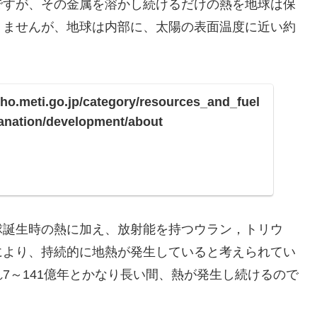
ですが、その金属を溶かし続けるだけの熱を地球は保
りませんが、地球は内部に、太陽の表面温度に近い約
ho.meti.go.jp/category/resources_and_fuel
anation/development/about
球誕生時の熱に加え、放射能を持つウラン，トリウ
により、持続的に地熱が発生していると考えられてい
7～141億年とかなり長い間、熱が発生し続けるので