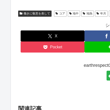
働きに敬意を表して
コア
地中
地熱
年月
シ
X
Pocket
earthresp
関連記事