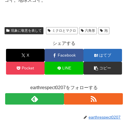
ゴイ。地球スゴイ。
現象に敬意を表して
ミクロとマクロ
六角形
泡
シェアする
X
Facebook
はてブ
Pocket
LINE
コピー
earthrespect0207をフォローする
earthrespect0207