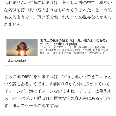
しれません。生命の始まりは、荒々しい外の中で、穏やか
な内側を持つ丸い泡のようなものから生まれた、という説
もあるようです。薄い膜で包まれた一つの世界なのかもし
れません。
地球上の生命の始まりは「丸い泡のようなもの」
だった…その驚くべき結論
ジャレド・ダイアモンド（『銃・病原菌・鉄』著者）絶
賛！ 地球誕生から何十億年もの間、この星はあまりにも過
酷だった。激しく波立つ海、火山の噴火、大気の絶えまな
い変化。生命はあらゆる困難に直面しながら絶滅と進化を
繰り返した。ホモ・サピエンスの拡...
diamond.jp
さらに泡の解釈を拡張すれば、宇宙も泡からできていると
いう説もあるようです。内側の1点から外に広がっていく
イメージが、泡のイメージなのですね。そして、太陽系も
スーパーバブルと呼ばれる巨大な泡の真ん中にあるそうで
す。凄いスケールの泡ですね。