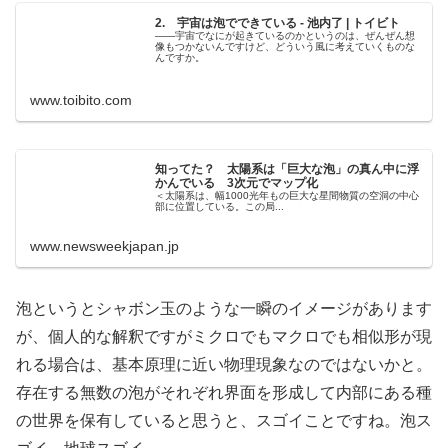
2. 宇宙は泡でできている - 池内了 | トイビト
――宇宙でなにが起きているのかというのは、ぜんぜん想
像もつかないんですけど、どういう風に考えていくものな
んですか。
www.toibito.com
知ってた？ 太陽系は「巨大な泡」の真ん中に浮
かんでいる 3次元でマップ化
＜太陽系は、幅1000光年もの巨大な星間物質の空洞の中心
部に位置している。この局...
www.newsweekjapan.jp
泡というとシャボン玉のような一瞬のイメージがあります
が、個人的な解釈ですがミクロでもマクロでも相似形が現
れる場合は、基本原理に近い物理現象なのではないかと。
存在する無数の泡がそれぞれ界面を形成して内部にある種
の世界を保有していると思うと、スゴイことですね。泡ス