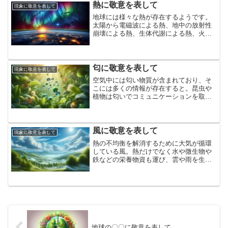
熱に敬意を表して
現象に敬意を表して
地球には様々な熱が存在するようです。
太陽から電磁波による熱、地中の放射性
崩壊による熱、生体代謝による熱、火に
よる熱、摩擦熱、電気によるジュール熱
など。熱は活動を生み出し、活動が熱を
生み出す。熱に敬意を表して。
匂に敬意を表して
現象に敬意を表して
空気中には匂い物質が含まれており、そ
こには多くの情報が存在すると。昆虫や
植物は匂いでコミュニケーションを取
り、魚や犬は人間をはるかに超えた嗅覚
を持つそう。無数の生物が放つ、目に見
えないコミュニケーションである匂いに
敬意を表して
風に敬意を表して
現象に敬意を表して
熱の不均衡を解消するために大気が循環
している風。熱だけでなく水や微生物や
鉄などの栄養物資も運び、雲や雨を生
み、時には海をかき混ぜて生態系を豊か
にしている風に敬意を表して
地球の〇〇に敬意を表して