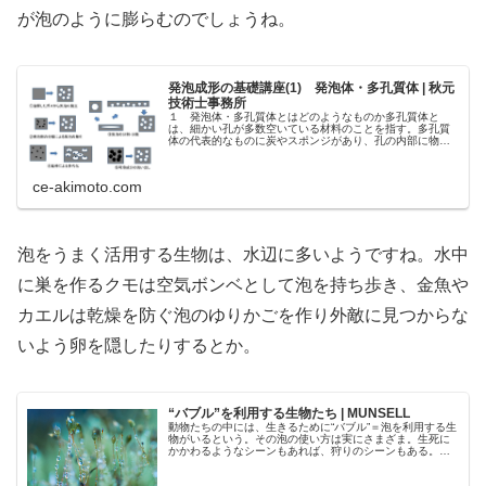
が泡のように膨らむのでしょうね。
発泡成形の基礎講座(1) 発泡体・多孔質体 | 秋元
技術士事務所
１ 発泡体・多孔質体とはどのようなものか多孔質体と
は、細かい孔が多数空いている材料のことを指す。多孔質
体の代表的なものに炭やスポンジがあり、孔の内部に物質
を蓄える、孔の表面に物質を吸着する、孔のサイズによっ
て通過できる物質・物体を選別する等...
ce-akimoto.com
泡をうまく活用する生物は、水辺に多いようですね。水中
に巣を作るクモは空気ボンベとして泡を持ち歩き、金魚や
カエルは乾燥を防ぐ泡のゆりかごを作り外敵に見つからな
いよう卵を隠したりするとか。
“バブル”を利用する生物たち | MUNSELL
動物たちの中には、生きるために“バブル”＝泡を利用する生
物がいるという。その泡の使い方は実にさまざま。生死に
かかわるようなシーンもあれば、狩りのシーンもある。生
物ライターの平坂さんに「バブル生物」について伺いまし
た。 | MUNSELL