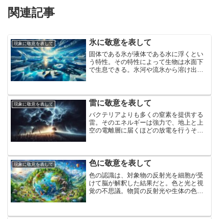
関連記事
氷に敬意を表して
現象に敬意を表して
固体である氷が液体である水に浮くとい
う特性。その特性によって生物は水面下
で生息できる。氷河や流氷から溶け出し
た水は海水をかきまぜて栄養を循環さ
せ、光を通す氷の下では藻を育て、多様
な生命を育む氷に敬意を表して
雷に敬意を表して
現象に敬意を表して
バクテリアよりも多くの窒素を提供する
雷。そのエネルギーは強力で、地上と上
空の電離層に届くほどの放電を行うそう
です。地球の電場を充電し、植物を始め
とした生命を支える雷に敬意を表して
色に敬意を表して
現象に敬意を表して
色の認識は、対象物の反射光を細胞が受
けて脳が解釈した結果だと。色と光と視
覚の不思議。物質の反射光や生体の色素
が生み出す様々な発色。世界を多彩にす
る色に敬意を表して