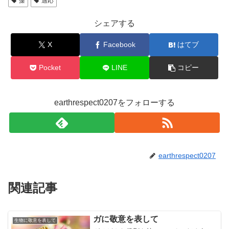
藻
適応
シェアする
X
Facebook
はてブ
Pocket
LINE
コピー
earthrespect0207をフォローする
earthrespect0207
関連記事
ガに敬意を表して
生物に敬意を表して