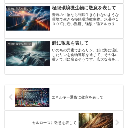
元は20億年前に取り込んだ細菌だったと
か。ミトコンドリアに敬意を表して
極限環境微生物に敬意を表して
生物に敬意を表して
普通の生物なら到底生きられないような
環境で生きる極限環境微生物。氷温や１
００℃に近い温度、強酸・強アルカリ
性、高い塩分・高い水圧、強い放射線・
有機溶媒など。地球の至るところに微生
物が生息して繋がっている極限環境微生
物に敬意を表して
鮭に敬意を表して
生物に敬意を表して
いのちの元素であるリン。鮭は海に流出
したリンを食物連鎖を通じて、その体に
蓄えて川に戻るそうです。広大な海を巡
ってリンをかき集めて、重力に逆らい川
を登り、故郷の森や川に還元する鮭に敬
意を表して
エネルギー通貨に敬意を表して
セルロースに敬意を表して