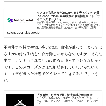
キノコで発見された凍結から身を守るタンパク質
| Science Portal - 科学技術の最新情報サイト「サ
イエンスポータル」
氷点下の寒冷環境にすむ生物は、自分の体や細胞が凍らな
いようにする特殊なタンパク質(不凍タンパク質)を作ってい
る。産業技術総合研究所の生物プロセス研究部門の津田栄
主任研究員や合成生物工学研究グループ
scienceportal.jst.go.jp
不凍能力を持つ生物が多いのは、血液が凍ってしまっては
さすがの好冷生物も生存が難しいからなのですが、そんな
中で、ナンキョクユスリカは血液が凍っても死なないそう
です。このメカニズムはまだ解明されていないみたいで
す。血液が凍った状態でどうやって生きてるのでしょう
ね。
「氷属性」な生物3選 – 株式会社小野田商店
ゲームだとありがちな「氷属性」のモンスターだけど… ゲ
ーム（特にＲＰＧなど）には時々、「氷属性」や「こおり
タイ