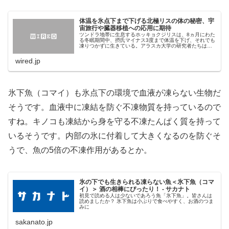
体温を氷点下まで下げる北極リスの体の秘密、宇
宙旅行や臓器移植への応用に期待
ツンドラ地帯に生息するホッキョクジリスは、8ヵ月にわた
る冬眠期間中、摂氏マイナス3度まで体温を下げ、それでも
凍りつかずに生きている。アラスカ大学の研究者たちは、
過冷却と呼ばれるこの状態を維持する彼らの能力に目をつ
け、長距離の宇宙旅行や移植用...
wired.jp
氷下魚（コマイ）も氷点下の環境で血液が凍らない生物だ
そうです。血液中に凍結を防ぐ不凍物質を持っているので
すね。キノコも凍結から身を守る不凍たんぱく質を持って
いるそうです。内部の氷に付着して大きくなるのを防ぐそ
うで、魚の5倍の不凍作用があるとか。
氷の下でも生きられる凍らない魚＜氷下魚（コマ
イ）＞ 酒の相棒にぴったり！ - サカナト
初見で読める人は少ないであろう魚「氷下魚」。皆さんは
読めましたか？ 氷下魚は小ぶりで食べやすく、お酒のつま
みに
sakanato.jp