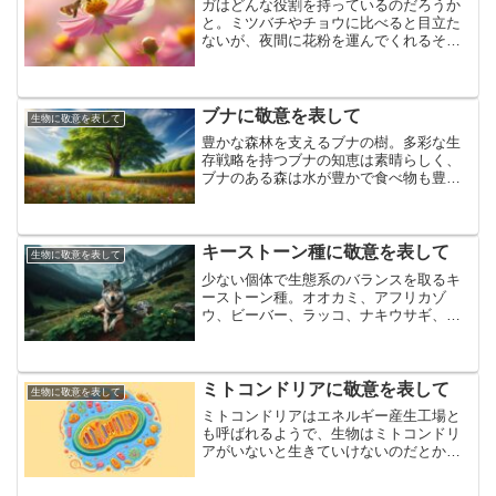
ガはどんな役割を持っているのだろうか
と。ミツバチやチョウに比べると目立た
ないが、夜間に花粉を運んでくれるそう
です。見えないとこで受粉してくれてい
るガに敬意を表して。
ブナに敬意を表して
生物に敬意を表して
豊かな森林を支えるブナの樹。多彩な生
存戦略を持つブナの知恵は素晴らしく、
ブナのある森は水が豊かで食べ物も豊富
にあるようです。成熟した生態系を保持
し、多くの生命を支えているブナに敬意
を表して
キーストーン種に敬意を表して
生物に敬意を表して
少ない個体で生態系のバランスを取るキ
ーストーン種。オオカミ、アフリカゾ
ウ、ビーバー、ラッコ、ナキウサギ、シ
ロアリ、ライオン、サケ、ミツバチ、サ
ウロサボテンなどが存在するそうです。
重要な役割を果たしてくれているキース
トーンに敬意を表して
ミトコンドリアに敬意を表して
生物に敬意を表して
ミトコンドリアはエネルギー産生工場と
も呼ばれるようで、生物はミトコンドリ
アがいないと生きていけないのだとか。
体重の10％はミトコンドリアで、1日で
180kgものATPを生成してくれるそうで、