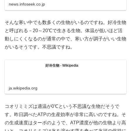
news.infoseek.co.jp
そんな寒い中でも数多くの生物がいるのですね。好冷生物
と呼ばれる－20～20℃で生きる生物。体温が低いほど活
動しにくくなるのが通常の中で、寒い方が調子がいい生物
がいるそうです。不思議ですね。
好冷生物 - Wikipedia
ja.wikipedia.org
コオリミミズは適温が0℃という不思議な生物だそうで
す。昨日調べたATPの生産効率が非常に高いのですね。そ
の生成速度はターボのようで、ATP濃度が他の生物より高
いと。コオリミミズは氷を溶かす藻を食べて氷河の保持に