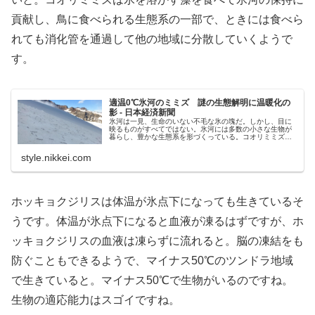
貢献し、鳥に食べられる生態系の一部で、ときには食べら
れても消化管を通過して他の地域に分散していくようで
す。
適温0℃氷河のミミズ 謎の生態解明に温暖化の
影 - 日本経済新聞
氷河は一見、生命のいない不毛な氷の塊だ。しかし、目に
映るものがすべてではない。氷河には多数の小さな生物が
暮らし、豊かな生態系を形づくっている。コオリミミズ
（Mesenchytraeus solifugus）は、北米大陸西部の氷河で
最も目立つ...
style.nikkei.com
ホッキョクジリスは体温が氷点下になっても生きているそ
うです。体温が氷点下になると血液が凍るはずですが、ホ
ッキョクジリスの血液は凍らずに流れると。脳の凍結をも
防ぐこともできるようで、マイナス50℃のツンドラ地域
で生きていると。マイナス50℃で生物がいるのですね。
生物の適応能力はスゴイですね。