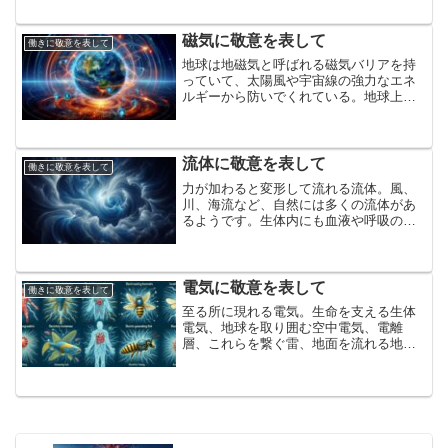
すことで生体の成長を促し、地球上の営
みを生み出す原動力である重力に敬意を
表して
磁気に敬意を表して
働きに敬意を表して
地球は地磁気と呼ばれる磁気バリアを持
っていて、太陽風や宇宙線の強力なエネ
ルギーから防いでくれている。地球上に
あまねく遍在して様々な生物の営みを支
えている磁気に敬意を表して。
流体に敬意を表して
働きに敬意を表して
力が加わると変形して流れる流体。風、
川、海流など、自然には多くの流体があ
るようです。生体内にも血液や呼吸の流
れがあり、長期で見れば氷河やマントル
も流体だそうです。物質を運び、混ざり
合い、循環を生み出す流体に敬意を表し
て
電気に敬意を表して
働きに敬意を表して
至る所に現れる電気。生命を支える生体
電気、地球を取り囲む空中電気、電離
層、これらを繋ぐ雷、地面を流れる地電
流、ジオスペースの巨大電流、地球のコ
アの巨大電流など。さらには自ら発電す
る生物たち。活動の源、電気に敬意を表
して