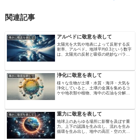
関連記事
アルベドに敬意を表して
働きに敬意を表して
太陽光を大気や地表によって反射する反
射率、アルベド。地球平均0.3という数字
は、太陽光の反射と吸収の絶妙なバラン
スと取り、太陽放射と地球放射を平衡さ
せている。アルベドに敬意を表して
浄化に敬意を表して
働きに敬意を表して
様々な生物が土壌・水質・海洋・大気を
浄化していると。土壌の金属を集めるコ
ケや地衣類や植物、海中の石油を分解す
る微生物、二酸化炭素を大量に吸収する
バクテリア。生態系を守り、様々な物質
を循環の輪に戻す生物の営み、浄化に敬
意を表して
重力に敬意を表して
働きに敬意を表して
地球上のあらゆる場所に影響を及ぼす重
力。上下の認識を生み出し、流れを生み
循環を生み出し、地中の高圧・空の大気
圧・海の水圧を生み出し、負荷を生み出