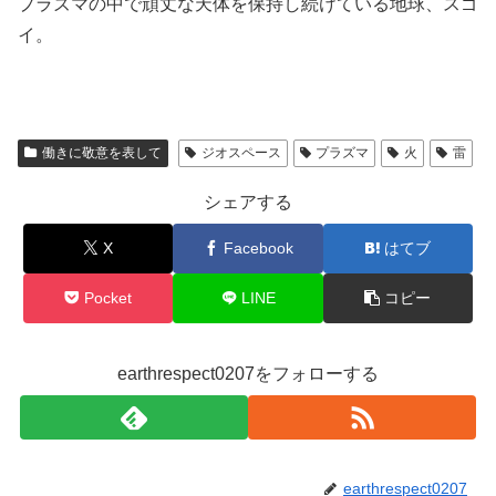
プラズマの中で頑丈な天体を保持し続けている地球、スゴ
イ。
働きに敬意を表して
ジオスペース
プラズマ
火
雷
シェアする
X
Facebook
はてブ
Pocket
LINE
コピー
earthrespect0207をフォローする
earthrespect0207