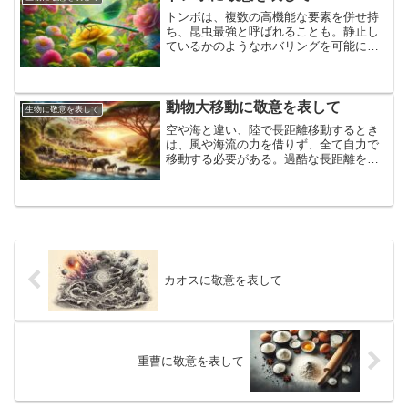
トンボは、複数の高機能な要素を併せ持
ち、昆虫最強と呼ばれることも。静止し
ているかのようなホバリングを可能にす
る飛行性能、秒間３００フレームもの視
覚情報処理、触れるだけで殺菌する抗菌
能力などを持ちながら、水と陸の栄養循
環を担うトンボに敬意を表して
動物大移動に敬意を表して
生物に敬意を表して
空や海と違い、陸で長距離移動するとき
は、風や海流の力を借りず、全て自力で
移動する必要がある。過酷な長距離を大
群で移動し、その移動によって栄養を循
環させて生態系を豊かにしている、動物
大移動に敬意を表して
カオスに敬意を表して
重曹に敬意を表して