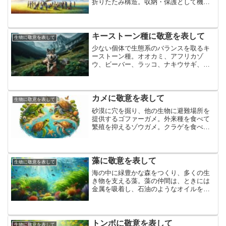
折りたたみ構造。収納・保護として機能
的で、腸壁などの表面積を増やす内部折
りたたみ、タンパク質が機能するための
立体折りたたみなど、生体の工夫であり
機能的な折りたみみ構造に敬意を表して
キーストーン種に敬意を表して
生物に敬意を表して
少ない個体で生態系のバランスを取るキ
ーストーン種。オオカミ、アフリカゾ
ウ、ビーバー、ラッコ、ナキウサギ、シ
ロアリ、ライオン、サケ、ミツバチ、サ
ウロサボテンなどが存在するそうです。
重要な役割を果たしてくれているキース
トーンに敬意を表して
カメに敬意を表して
生物に敬意を表して
砂漠に穴を掘り、他の生物に避難場所を
提供するゴファーガメ。外来種を食べて
繁殖を抑えるゾウガメ。クラゲを食べて
大量発生を抑えるウミガメ。タイマイを
食べてサンゴを守るタイマイ。多くの生
態系を守っているカメに敬意を表して
藻に敬意を表して
生物に敬意を表して
海の中に緑豊かな森をつくり、多くの生
き物を支える藻。藻の仲間は、ときには
金属を吸着し、石油のようなオイルを生
成し、直接窒素を取りんだり、凄い能力
を持つものも多いとか。生命を支えつつ
特殊な能力を持つ藻に敬意を表して
トンボに敬意を表して
生物に敬意を表して