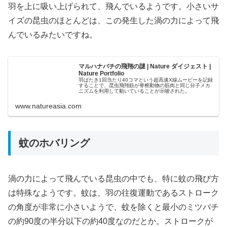
羽を上に吸い上げられて、飛んでいるようです。小さいサ
イズの昆虫のほとんどは、この発生した渦の力によって飛
んでいるみたいですね。
マルハナバチの飛翔の謎 | Nature ダイジェスト |
Nature Portfolio
羽ばたき1回当たり40コマという超高速X線ムービーを記録
することで、昆虫飛翔筋が脊椎動物の筋肉と同じ分子メカ
ニズムを利用して動いていることが示唆された。
www.natureasia.com
蚊のホバリング
渦の力によって飛んでいる昆虫の中でも、特に蚊の飛び方
は特殊なようです。蚊は、羽の往復運動であるストローク
の角度が非常に小さいようで、蚊を除くと最小のミツバチ
の約90度の半分以下の約40度なのだとか。ストロークが