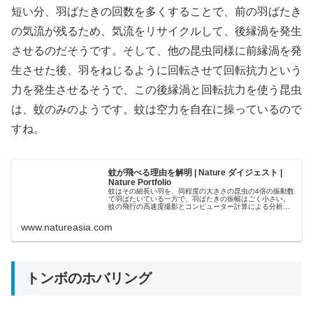
短い分、羽ばたきの回数を多くすることで、前の羽ばたき
の気流が残るため、気流をリサイクルして、後縁渦を発生
させるのだそうです。そして、他の昆虫同様に前縁渦を発
生させた後、羽をねじるように回転させて回転抗力という
力を発生させるそうで、この後縁渦と回転抗力を使う昆虫
は、蚊のみのようです。蚊は空力を自在に操っているので
すね。
蚊が飛べる理由を解明 | Nature ダイジェスト |
Nature Portfolio
蚊はその細長い羽を、同程度の大きさの昆虫の4倍の振動数
で羽ばたいている一方で、羽ばたきの振幅はごく小さい。
蚊の飛行の高速度撮影とコンピューター計算による分析か
ら、蚊は、他の動物の飛行でこれまで見つかっていなかっ
た独自の空気力学メカニズムで飛...
www.natureasia.com
トンボのホバリング