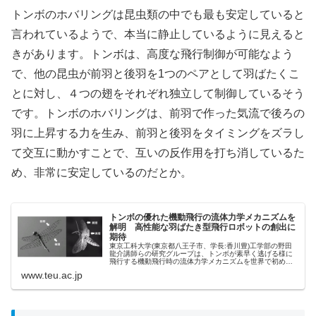
トンボのホバリングは昆虫類の中でも最も安定していると
言われているようで、本当に静止しているように見えると
きがあります。トンボは、高度な飛行制御が可能なよう
で、他の昆虫が前羽と後羽を1つのペアとして羽ばたくこ
とに対し、４つの翅をそれぞれ独立して制御しているそう
です。トンボのホバリングは、前羽で作った気流で後ろの
羽に上昇する力を生み、前羽と後羽をタイミングをズラし
て交互に動かすことで、互いの反作用を打ち消しているた
め、非常に安定しているのだとか。
トンボの優れた機動飛行の流体力学メカニズムを
解明 高性能な羽ばたき型飛行ロボットの創出に
期待
東京工科大学(東京都八王子市、学長:香川豊)工学部の野田
龍介講師らの研究グループは、トンボが素早く逃げる様に
飛行する機動飛行時の流体力学メカニズムを世界で初めて
明らかにしました。トンボ固有の優れた機動飛行メカニズ
www.teu.ac.jp
ムの解明は、次世代の羽ばたき...