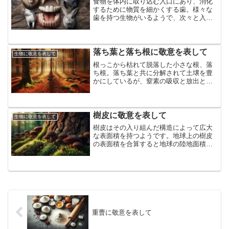
食物を体内に取り込む入口にあり、消化
するために物質を細かくする歯。様々な
歯を持つ生物がいるようで、次々と入れ
替わる歯、伸び続ける歯、鉄で覆われた
歯、2万本を超えて密集する歯など、生物
の営みと直結している歯に敬意を表して
落ち葉と落ち根に敬意を表して
生物に敬意を表して
根っこから枯れて脱落した小さな根、落
ち根。落ち葉と共に分解されて土壌を豊
かにしているが、窒素の吸収と放出とい
う異なる役割を持っていると。森林と多
くの生物を支える落ち葉と落ち根に敬意
を表して
樹皮に敬意を表して
生物に敬意を表して
樹皮はその入り組んだ構造によって広大
な表面積を持つようです。地球上の樹皮
の表面積を合算すると地球の陸地面積に
匹敵するのだとか。その表面でメタンを
吸収し、窒素を固定し、雨水に樹液を溶
かし、多くの生物を支えている樹皮に敬
意を表して
重曹に敬意を表して