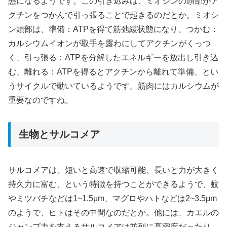
態になるようです。この引き込みは、ミオシンの頭部がア
クチンをつかんで引っ張ることで起きるのだとか。ミオシ
ン頭部は、準備：ATPを得て筋弛緩状態になり、つかむ：
カルシウムイオンが取手を露わにしてアクチンがくっつ
く、引っ張る：ATPを分解したエネルギーを放出し引き込
む、離れる：ATPを得るとアクチンから離れて準備、とい
うサイクルで動いているようです。筋肉にはカルシウムが
重要なのですね。
生物とサルコメア
サルコメアは、短いと高速で収縮可能、長いと力が大きく
持久力に富む、という特徴を持つことができるようで、蚊
やミツバチなどは1~1.5μm、マグロやハトなどは2~3.5μm
のようで、ヒトはその中間なのだとか。他には、カエルの
ジャンプ力を支えるサルコメアは並列に高密度だったり、