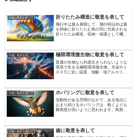
折りたたみ構造に敬意を表して
生物に敬意を表して
飛行中は翼を展開して、飛行時以外は翼
を胴体に折りたたむ鳥の羽に代表される
折りたたみ構造。収納・保護として機能
的で、腸壁などの表面積を増やす内部折
りたたみ、タンパク質が機能するための
立体折りたたみなど、生体の工夫であり
機能的な折りたみみ構造に敬意を表して
極限環境微生物に敬意を表して
生物に敬意を表して
普通の生物なら到底生きられないような
環境で生きる極限環境微生物。氷温や１
００℃に近い温度、強酸・強アルカリ
性、高い塩分・高い水圧、強い放射線・
有機溶媒など。地球の至るところに微生
物が生息して繋がっている極限環境微生
物に敬意を表して
ホバリングに敬意を表して
生物に敬意を表して
流動性がある空間のなかで、ある地点に
止まり続けるホバリングは、動くよりも
難易度が高いように思われます。鳥類で
唯一のハチドリやトンボや蚊やハチなど
の昆虫のホバリング。高い飛行制御を必
要とするホバリングに敬意を表して
歯に敬意を表して
生物に敬意を表して